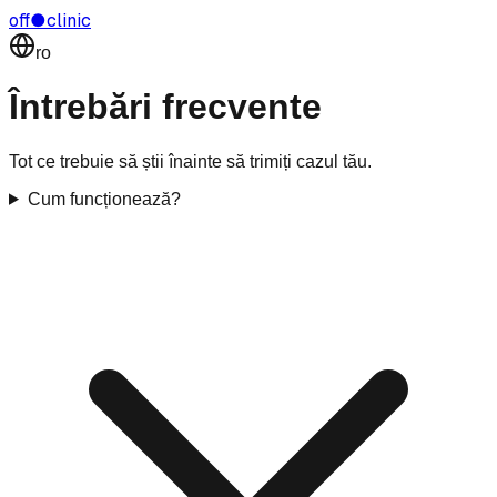
off
●
clinic
ro
Întrebări frecvente
Tot ce trebuie să știi înainte să trimiți cazul tău.
Cum funcționează?