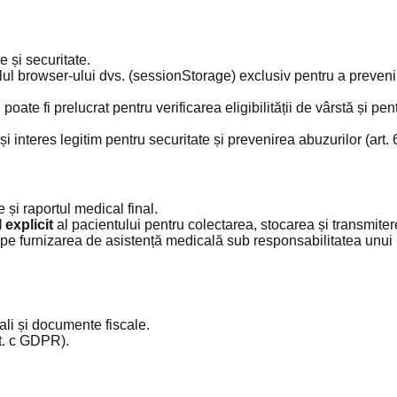
e și securitate.
lul browser-ului dvs. (sessionStorage) exclusiv pentru a preveni
i poate fi prelucrat pentru verificarea eligibilității de vârstă și 
 interes legitim pentru securitate și prevenirea abuzurilor (art. 6 al
și raportul medical final.
explicit
al pacientului pentru colectarea, stocarea și transmiterea
e furnizarea de asistență medicală sub responsabilitatea unui prof
cali și documente fiscale.
lit. c GDPR).