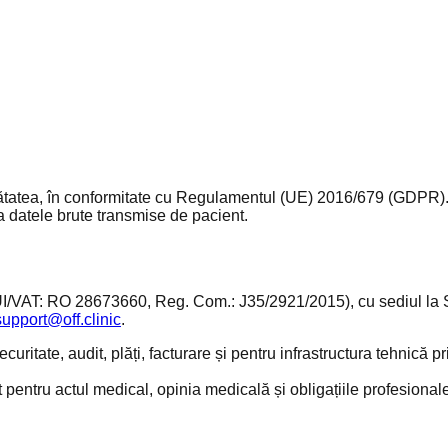
ănătatea, în conformitate cu Regulamentul (UE) 2016/679 (GDPR). 
la datele brute transmise de pacient.
I/VAT:
RO 28673660
, Reg. Com.:
J35/2921/2015
), cu sediul la
support@off.clinic
.
ritate, audit, plăți, facturare și pentru infrastructura tehnică pri
entru actul medical, opinia medicală și obligațiile profesionale