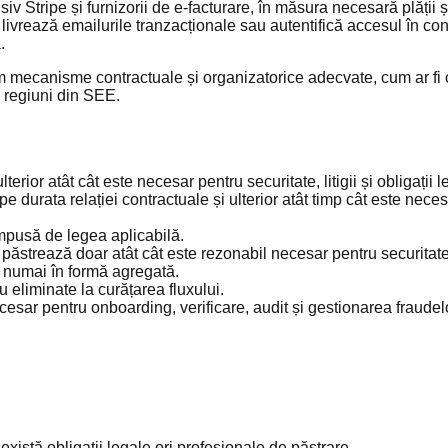
lusiv Stripe și furnizorii de e-facturare, în măsura necesară plății și
 livrează emailurile tranzacționale sau autentifică accesul în con
.
im mecanisme contractuale și organizatorice adecvate, cum ar fi c
 regiuni din SEE.
erior atât cât este necesar pentru securitate, litigii și obligații l
 durata relației contractuale și ulterior atât timp cât este neces
mpusă de legea aplicabilă.
 păstrează doar atât cât este rezonabil necesar pentru securitat
e numai în formă agregată.
 eliminate la curățarea fluxului.
cesar pentru onboarding, verificare, audit și gestionarea fraudel
xistă obligații legale ori profesionale de păstrare.