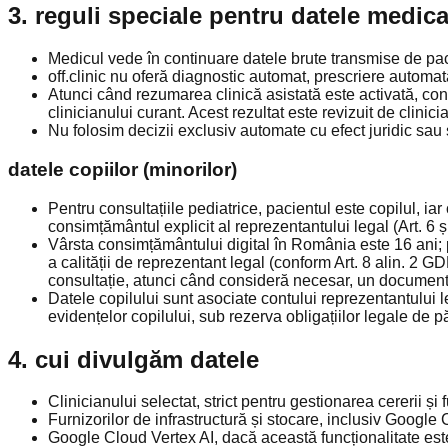
3. reguli speciale pentru datele medica
Medicul vede în continuare datele brute transmise de paci
off.clinic nu oferă diagnostic automat, prescriere automat
Atunci când rezumarea clinică asistată este activată, conț
clinicianului curant. Acest rezultat este revizuit de clinic
Nu folosim decizii exclusiv automate cu efect juridic sau
datele copiilor (minorilor)
Pentru consultațiile pediatrice, pacientul este copilul, ia
consimțământul explicit al reprezentantului legal (Art. 6 ș
Vârsta consimțământului digital în România este 16 ani; pe
a calității de reprezentant legal (conform Art. 8 alin. 2 G
consultație, atunci când consideră necesar, un document c
Datele copilului sunt asociate contului reprezentantului 
evidențelor copilului, sub rezerva obligațiilor legale de p
4. cui divulgăm datele
Clinicianului selectat, strict pentru gestionarea cererii și
Furnizorilor de infrastructură și stocare, inclusiv Google 
Google Cloud Vertex AI, dacă această funcționalitate este 