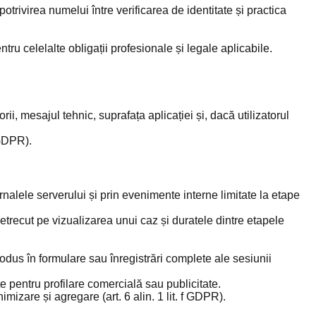
 potrivirea numelui între verificarea de identitate și practica
u celelalte obligații profesionale și legale aplicabile.
ii, mesajul tehnic, suprafața aplicației și, dacă utilizatorul
 GDPR).
urnalele serverului și prin evenimente interne limitate la etape
v petrecut pe vizualizarea unui caz și duratele dintre etapele
trodus în formulare sau înregistrări complete ale sesiunii
te pentru profilare comercială sau publicitate.
mizare și agregare (art. 6 alin. 1 lit. f GDPR).