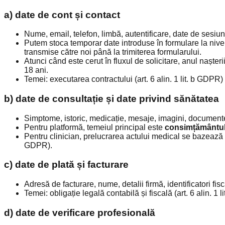
a) date de cont și contact
Nume, email, telefon, limbă, autentificare, date de sesiun
Putem stoca temporar date introduse în formulare la nive
transmise către noi până la trimiterea formularului.
Atunci când este cerut în fluxul de solicitare, anul nașteri
18 ani.
Temei: executarea contractului (art. 6 alin. 1 lit. b GDPR) și
b) date de consultație și date privind sănătatea
Simptome, istoric, medicație, mesaje, imagini, documente 
Pentru platformă, temeiul principal este
consimțământul 
Pentru clinician, prelucrarea actului medical se bazează p
GDPR).
c) date de plată și facturare
Adresă de facturare, nume, detalii firmă, identificatori fis
Temei: obligație legală contabilă și fiscală (art. 6 alin. 1 
d) date de verificare profesională