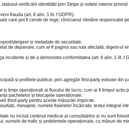
tatusul verificării identității prin Stripe și notele interne privind
veni frauda (art. 6 alin. 1 lit. f GDPR).
 care pot fi cerute de lege; clinicianul rămâne responsabil pentr
xport/ștergere și metadate de securitate.
itat de depanare, cum ar fi pagina sau ruta afectată, digest-ul eror
ga incidente și de a demonstra conformitatea (art. 6 alin. 1 lit. f
ipală și profilele publice, prin agregări first-party extrase din j
at și timpi operaționali ai fluxului de lucru, cum ar fi timpul acti
anța pachetelor și blocajele operaționale.
eli third-party pentru aceste măsurări implicite.
ultații, mesajele, numele fișierelor încărcate, textul integral in
ate nu includ conținut medical al consultațiilor și nu sunt folosi
i, sursele de trafic și problemele operaționale, cu măsuri de mini