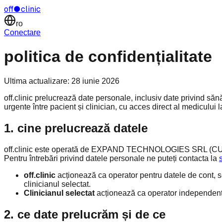
off
●
clinic
ro
Conectare
politica de confidențialitate
Ultima actualizare:
28 iunie 2026
off.clinic prelucrează date personale, inclusiv date privind s
urgente între pacient și clinician, cu acces direct al medicului 
1. cine prelucrează datele
off.clinic este operată de
EXPAND TECHNOLOGIES SRL
(CU
Pentru întrebări privind datele personale ne puteți contacta la
off.clinic
acționează ca operator pentru datele de cont, secu
clinicianul selectat.
Clinicianul selectat
acționează ca operator independent p
2. ce date prelucrăm și de ce