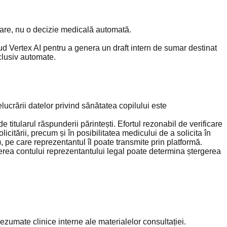
zare, nu o decizie medicală automată.
oud Vertex AI pentru a genera un draft intern de sumar destinat
xclusiv automate.
elucrării datelor privind sănătatea copilului este
itularul răspunderii părintești. Efortul rezonabil de verificare
citării, precum și în posibilitatea medicului de a solicita în
 pe care reprezentantul îl poate transmite prin platformă.
rgerea contului reprezentantului legal poate determina ștergerea
ezumate clinice interne ale materialelor consultației.