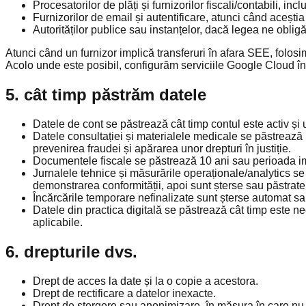
Procesatorilor de plăți și furnizorilor fiscali/contabili, inc
Furnizorilor de email și autentificare, atunci când aceștia
Autorităților publice sau instanțelor, dacă legea ne obligă
Atunci când un furnizor implică transferuri în afara SEE, folos
Acolo unde este posibil, configurăm serviciile Google Cloud în
5. cât timp păstrăm datele
Datele de cont se păstrează cât timp contul este activ și ult
Datele consultației și materialele medicale se păstrează pe
prevenirea fraudei și apărarea unor drepturi în justiție.
Documentele fiscale se păstrează 10 ani sau perioada i
Jurnalele tehnice și măsurările operaționale/analytics se
demonstrarea conformității, apoi sunt șterse sau păstrat
Încărcările temporare nefinalizate sunt șterse automat sau
Datele din practica digitală se păstrează cât timp este ne
aplicabile.
6. drepturile dvs.
Drept de acces la date și la o copie a acestora.
Drept de rectificare a datelor inexacte.
Drept de ștergere sau anonimizare, în măsura în care nu e