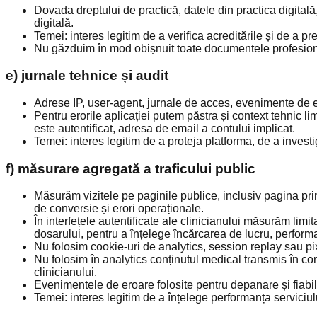
Dovada dreptului de practică, datele din practica digitală, s
digitală.
Temei: interes legitim de a verifica acreditările și de a pre
Nu găzduim în mod obișnuit toate documentele profesionale
e) jurnale tehnice și audit
Adrese IP, user-agent, jurnale de acces, evenimente de e
Pentru erorile aplicației putem păstra și context tehnic lim
este autentificat, adresa de email a contului implicat.
Temei: interes legitim de a proteja platforma, de a investi
f) măsurare agregată a traficului public
Măsurăm vizitele pe paginile publice, inclusiv pagina princ
de conversie și erori operaționale.
În interfețele autentificate ale clinicianului măsurăm limit
dosarului, pentru a înțelege încărcarea de lucru, perform
Nu folosim cookie-uri de analytics, session replay sau pix
Nu folosim în analytics conținutul medical transmis în cons
clinicianului.
Evenimentele de eroare folosite pentru depanare și fiabilit
Temei: interes legitim de a înțelege performanța serviciulu