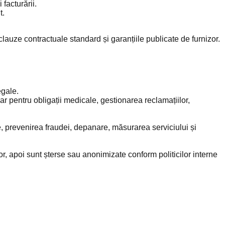
 facturării.
t.
lauze contractuale standard și garanțiile publicate de furnizor.
egale.
ar pentru obligații medicale, gestionarea reclamațiilor,
e, prevenirea fraudei, depanare, măsurarea serviciului și
or, apoi sunt șterse sau anonimizate conform politicilor interne