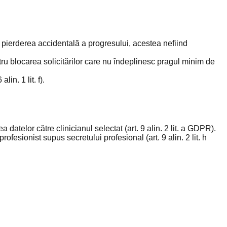
 pierderea accidentală a progresului, acestea nefiind
pentru blocarea solicitărilor care nu îndeplinesc pragul minim de
in. 1 lit. f).
 datelor către clinicianul selectat (art. 9 alin. 2 lit. a GDPR).
esionist supus secretului profesional (art. 9 alin. 2 lit. h