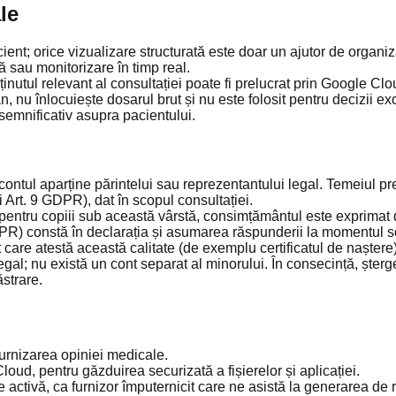
le
ent; orice vizualizare structurată este doar un ajutor de organi
ă sau monitorizare în timp real.
inutul relevant al consultației poate fi prelucrat prin Google Cl
ian, nu înlocuiește dosarul brut și nu este folosit pentru decizii e
 semnificativ asupra pacientului.
r contul aparține părintelui sau reprezentantului legal. Temeiul pr
i Art. 9 GDPR), dat în scopul consultației.
ntru copiii sub această vârstă, consimțământul este exprimat de t
DPR) constă în declarația și asumarea răspunderii la momentul soli
are atestă această calitate (de exemplu certificatul de naștere),
legal; nu există un cont separat al minorului. În consecință, ște
ăstrare.
 furnizarea opiniei medicale.
Cloud, pentru găzduirea securizată a fișierelor și aplicației.
activă, ca furnizor împuternicit care ne asistă la generarea de r