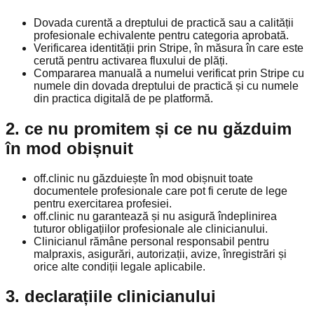
Dovada curentă a dreptului de practică sau a calității
profesionale echivalente pentru categoria aprobată.
Verificarea identității prin Stripe, în măsura în care este
cerută pentru activarea fluxului de plăți.
Compararea manuală a numelui verificat prin Stripe cu
numele din dovada dreptului de practică și cu numele
din practica digitală de pe platformă.
2. ce nu promitem și ce nu găzduim
în mod obișnuit
off.clinic nu găzduiește în mod obișnuit toate
documentele profesionale care pot fi cerute de lege
pentru exercitarea profesiei.
off.clinic nu garantează și nu asigură îndeplinirea
tuturor obligațiilor profesionale ale clinicianului.
Clinicianul rămâne personal responsabil pentru
malpraxis, asigurări, autorizații, avize, înregistrări și
orice alte condiții legale aplicabile.
3. declarațiile clinicianului