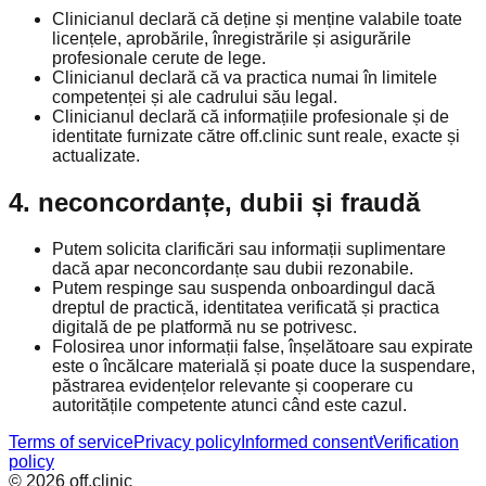
Clinicianul declară că deține și menține valabile toate
licențele, aprobările, înregistrările și asigurările
profesionale cerute de lege.
Clinicianul declară că va practica numai în limitele
competenței și ale cadrului său legal.
Clinicianul declară că informațiile profesionale și de
identitate furnizate către off.clinic sunt reale, exacte și
actualizate.
4. neconcordanțe, dubii și fraudă
Putem solicita clarificări sau informații suplimentare
dacă apar neconcordanțe sau dubii rezonabile.
Putem respinge sau suspenda onboardingul dacă
dreptul de practică, identitatea verificată și practica
digitală de pe platformă nu se potrivesc.
Folosirea unor informații false, înșelătoare sau expirate
este o încălcare materială și poate duce la suspendare,
păstrarea evidențelor relevante și cooperare cu
autoritățile competente atunci când este cazul.
Terms of service
Privacy policy
Informed consent
Verification
policy
©
2026
off.clinic