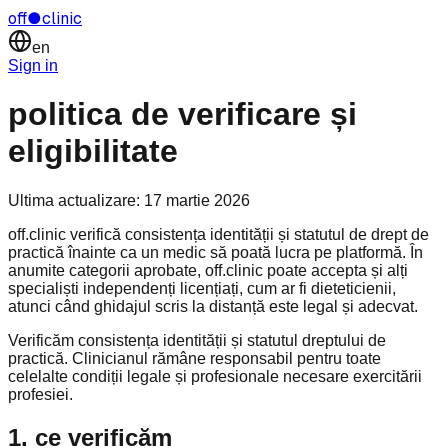
off
●
clinic
en
Sign in
politica de verificare și
eligibilitate
Ultima actualizare:
17 martie 2026
off.clinic verifică consistența identității și statutul de drept de
practică înainte ca un medic să poată lucra pe platformă. În
anumite categorii aprobate, off.clinic poate accepta și alți
specialiști independenți licențiați, cum ar fi dieteticienii,
atunci când ghidajul scris la distanță este legal și adecvat.
Verificăm consistența identității și statutul dreptului de
practică. Clinicianul rămâne responsabil pentru toate
celelalte condiții legale și profesionale necesare exercitării
profesiei.
1. ce verificăm