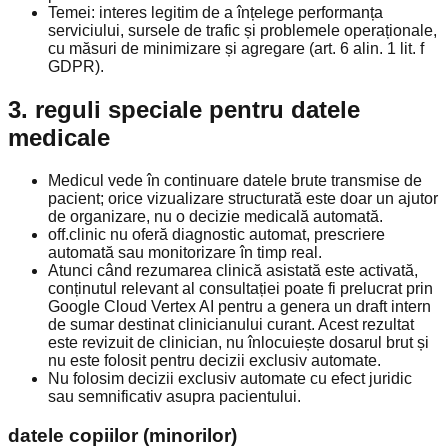
Temei: interes legitim de a înțelege performanța
serviciului, sursele de trafic și problemele operaționale,
cu măsuri de minimizare și agregare (art. 6 alin. 1 lit. f
GDPR).
3. reguli speciale pentru datele
medicale
Medicul vede în continuare datele brute transmise de
pacient; orice vizualizare structurată este doar un ajutor
de organizare, nu o decizie medicală automată.
off.clinic nu oferă diagnostic automat, prescriere
automată sau monitorizare în timp real.
Atunci când rezumarea clinică asistată este activată,
conținutul relevant al consultației poate fi prelucrat prin
Google Cloud Vertex AI pentru a genera un draft intern
de sumar destinat clinicianului curant. Acest rezultat
este revizuit de clinician, nu înlocuiește dosarul brut și
nu este folosit pentru decizii exclusiv automate.
Nu folosim decizii exclusiv automate cu efect juridic
sau semnificativ asupra pacientului.
datele copiilor (minorilor)