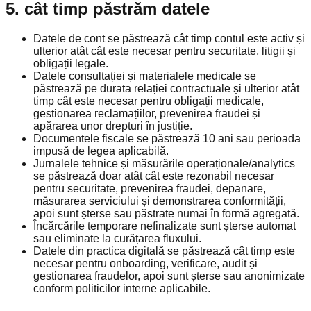
5. cât timp păstrăm datele
Datele de cont se păstrează cât timp contul este activ și
ulterior atât cât este necesar pentru securitate, litigii și
obligații legale.
Datele consultației și materialele medicale se
păstrează pe durata relației contractuale și ulterior atât
timp cât este necesar pentru obligații medicale,
gestionarea reclamațiilor, prevenirea fraudei și
apărarea unor drepturi în justiție.
Documentele fiscale se păstrează 10 ani sau perioada
impusă de legea aplicabilă.
Jurnalele tehnice și măsurările operaționale/analytics
se păstrează doar atât cât este rezonabil necesar
pentru securitate, prevenirea fraudei, depanare,
măsurarea serviciului și demonstrarea conformității,
apoi sunt șterse sau păstrate numai în formă agregată.
Încărcările temporare nefinalizate sunt șterse automat
sau eliminate la curățarea fluxului.
Datele din practica digitală se păstrează cât timp este
necesar pentru onboarding, verificare, audit și
gestionarea fraudelor, apoi sunt șterse sau anonimizate
conform politicilor interne aplicabile.