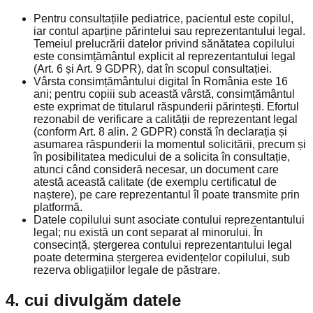
Pentru consultațiile pediatrice, pacientul este copilul,
iar contul aparține părintelui sau reprezentantului legal.
Temeiul prelucrării datelor privind sănătatea copilului
este consimțământul explicit al reprezentantului legal
(Art. 6 și Art. 9 GDPR), dat în scopul consultației.
Vârsta consimțământului digital în România este 16
ani; pentru copiii sub această vârstă, consimțământul
este exprimat de titularul răspunderii părintești. Efortul
rezonabil de verificare a calității de reprezentant legal
(conform Art. 8 alin. 2 GDPR) constă în declarația și
asumarea răspunderii la momentul solicitării, precum și
în posibilitatea medicului de a solicita în consultație,
atunci când consideră necesar, un document care
atestă această calitate (de exemplu certificatul de
naștere), pe care reprezentantul îl poate transmite prin
platformă.
Datele copilului sunt asociate contului reprezentantului
legal; nu există un cont separat al minorului. În
consecință, ștergerea contului reprezentantului legal
poate determina ștergerea evidențelor copilului, sub
rezerva obligațiilor legale de păstrare.
4. cui divulgăm datele