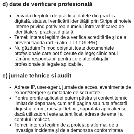
d) date de verificare profesională
Dovada dreptului de practică, datele din practica
digitală, statusul verificării identității prin Stripe și notele
interne privind potrivirea numelui între verificarea de
identitate și practica digitală.
Temei: interes legitim de a verifica acreditările și de a
preveni frauda (art. 6 alin. 1 lit. f GDPR).
Nu găzduim în mod obișnuit toate documentele
profesionale care pot fi cerute de lege; clinicianul
rămâne responsabil pentru celelalte obligații
profesionale și legale aplicabile.
e) jurnale tehnice și audit
Adrese IP, user-agent, jurnale de acces, evenimente de
export/ștergere și metadate de securitate.
Pentru erorile aplicației putem păstra și context tehnic
limitat de depanare, cum ar fi pagina sau ruta afectată,
digest-ul erorii, mesajul tehnic, suprafața aplicației și,
dacă utilizatorul este autentificat, adresa de email a
contului implicat.
Temei: interes legitim de a proteja platforma, de a
investiga incidente și de a demonstra conformitatea