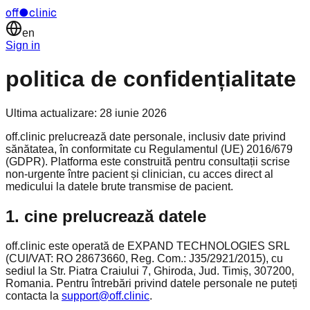
off
●
clinic
en
Sign in
politica de confidențialitate
Ultima actualizare:
28 iunie 2026
off.clinic prelucrează date personale, inclusiv date privind
sănătatea, în conformitate cu Regulamentul (UE) 2016/679
(GDPR). Platforma este construită pentru consultații scrise
non-urgente între pacient și clinician, cu acces direct al
medicului la datele brute transmise de pacient.
1. cine prelucrează datele
off.clinic este operată de
EXPAND TECHNOLOGIES SRL
(CUI/VAT:
RO 28673660
, Reg. Com.:
J35/2921/2015
), cu
sediul la
Str. Piatra Craiului 7, Ghiroda, Jud. Timiș, 307200,
Romania
. Pentru întrebări privind datele personale ne puteți
contacta la
support@off.clinic
.