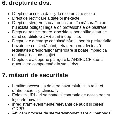
6. drepturile dvs.
Drept de acces la date și la o copie a acestora.
Drept de rectificare a datelor inexacte.
Drept de ștergere sau anonimizare, în măsura în care
nu există obligații legale ori profesionale de păstrare.
Drept de restricționare, opoziție și portabilitate, atunci
când condițiile GDPR sunt îndeplinite.
Dreptul de a retrage consimțământul pentru prelucrările
bazate pe consimțământ; retragerea nu afectează
legalitatea prelucrărilor anterioare și poate împiedica
continuarea consultației.
Dreptul de a depune plângere la ANSPDCP sau la
autoritatea competentă din statul dvs.
7. măsuri de securitate
Limităm accesul la date pe baza rolului și a relației
dintre pacient și clinician.
Folosim URL-uri semnate și controale de acces pentru
fișierele private.
Înregistrăm evenimente relevante de audit și cereri
GDPR.
Aplicăm procese de ștergere/anonymizare cu perioadă