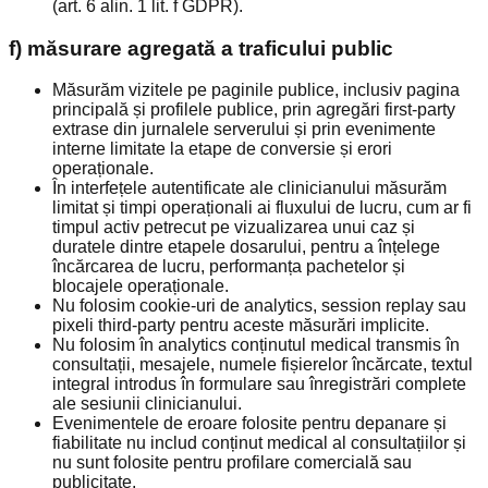
(art. 6 alin. 1 lit. f GDPR).
f) măsurare agregată a traficului public
Măsurăm vizitele pe paginile publice, inclusiv pagina
principală și profilele publice, prin agregări first-party
extrase din jurnalele serverului și prin evenimente
interne limitate la etape de conversie și erori
operaționale.
În interfețele autentificate ale clinicianului măsurăm
limitat și timpi operaționali ai fluxului de lucru, cum ar fi
timpul activ petrecut pe vizualizarea unui caz și
duratele dintre etapele dosarului, pentru a înțelege
încărcarea de lucru, performanța pachetelor și
blocajele operaționale.
Nu folosim cookie-uri de analytics, session replay sau
pixeli third-party pentru aceste măsurări implicite.
Nu folosim în analytics conținutul medical transmis în
consultații, mesajele, numele fișierelor încărcate, textul
integral introdus în formulare sau înregistrări complete
ale sesiunii clinicianului.
Evenimentele de eroare folosite pentru depanare și
fiabilitate nu includ conținut medical al consultațiilor și
nu sunt folosite pentru profilare comercială sau
publicitate.