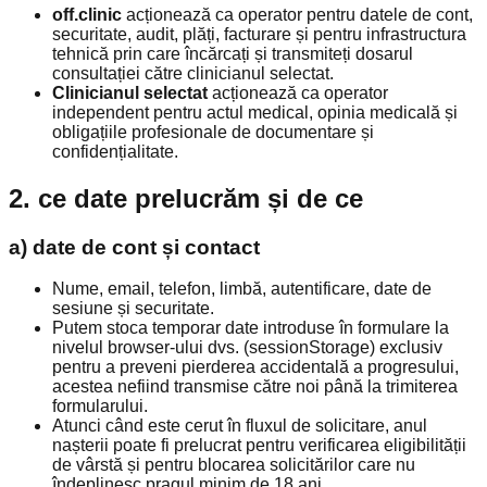
off.clinic
acționează ca operator pentru datele de cont,
securitate, audit, plăți, facturare și pentru infrastructura
tehnică prin care încărcați și transmiteți dosarul
consultației către clinicianul selectat.
Clinicianul selectat
acționează ca operator
independent pentru actul medical, opinia medicală și
obligațiile profesionale de documentare și
confidențialitate.
2. ce date prelucrăm și de ce
a) date de cont și contact
Nume, email, telefon, limbă, autentificare, date de
sesiune și securitate.
Putem stoca temporar date introduse în formulare la
nivelul browser-ului dvs. (sessionStorage) exclusiv
pentru a preveni pierderea accidentală a progresului,
acestea nefiind transmise către noi până la trimiterea
formularului.
Atunci când este cerut în fluxul de solicitare, anul
nașterii poate fi prelucrat pentru verificarea eligibilității
de vârstă și pentru blocarea solicitărilor care nu
îndeplinesc pragul minim de 18 ani.