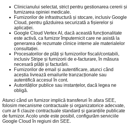
Clinicianului selectat, strict pentru gestionarea cererii și
furnizarea opiniei medicale.
Furnizorilor de infrastructură și stocare, inclusiv Google
Cloud, pentru găzduirea securizată a fișierelor și
aplicației.
Google Cloud Vertex AI, dacă această funcționalitate
este activă, ca furnizor împuternicit care ne asistă la
generarea de rezumate clinice interne ale materialelor
consultației.
Procesatorilor de plăți și furnizorilor fiscali/contabili,
inclusiv Stripe și furnizorii de e-facturare, în măsura
necesară plății și facturării.
Furnizorilor de email și autentificare, atunci când
aceștia livrează emailurile tranzacționale sau
autentifică accesul în cont.
Autorităților publice sau instanțelor, dacă legea ne
obligă.
Atunci când un furnizor implică transferuri în afara SEE,
folosim mecanisme contractuale și organizatorice adecvate,
cum ar fi clauze contractuale standard și garanțiile publicate
de furnizor. Acolo unde este posibil, configurăm serviciile
Google Cloud în regiuni din SEE.