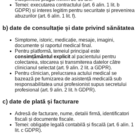
Temei: executarea contractului (art. 6 alin. 1 lit. b
GDPR) și interes legitim pentru securitate și prevenirea
abuzurilor (art. 6 alin. 1 lit. f).
b) date de consultație și date privind sănătatea
Simptome, istoric, medicație, mesaje, imagini,
documente și raportul medical final.
Pentru platformă, temeiul principal este
consimțământul explicit
al pacientului pentru
colectarea, stocarea și transmiterea datelor către
clinicianul selectat (art. 9 alin. 2 lit. a GDPR).
Pentru clinician, prelucrarea actului medical se
bazează pe furnizarea de asistență medicală sub
responsabilitatea unui profesionist supus secretului
profesional (art. 9 alin. 2 lit. h GDPR).
c) date de plată și facturare
Adresă de facturare, nume, detalii firmă, identificatori
fiscali și documente fiscale.
Temei: obligație legală contabilă și fiscală (art. 6 alin. 1
lit. c GDPR).