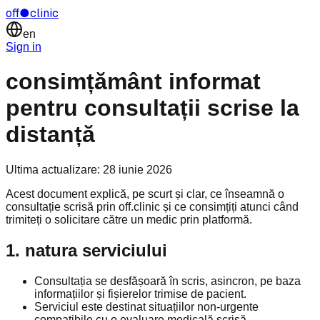
off
●
clinic
en
Sign in
consimțământ informat
pentru consultații scrise la
distanță
Ultima actualizare:
28 iunie 2026
Acest document explică, pe scurt și clar, ce înseamnă o
consultație scrisă prin off.clinic și ce consimțiți atunci când
trimiteți o solicitare către un medic prin platformă.
1. natura serviciului
Consultația se desfășoară în scris, asincron, pe baza
informațiilor și fișierelor trimise de pacient.
Serviciul este destinat situațiilor non-urgente
compatibile cu o evaluare medicală scrisă.