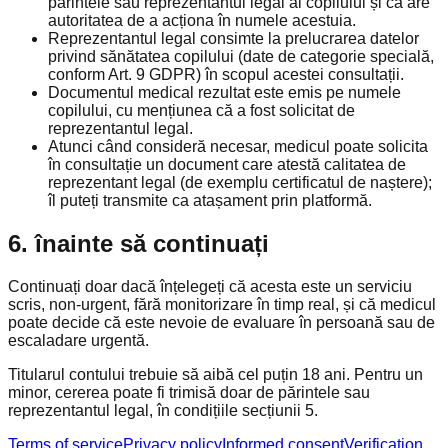
părintele sau reprezentantul legal al copilului și că are
autoritatea de a acționa în numele acestuia.
Reprezentantul legal consimte la prelucrarea datelor
privind sănătatea copilului (date de categorie specială,
conform Art. 9 GDPR) în scopul acestei consultații.
Documentul medical rezultat este emis pe numele
copilului, cu mențiunea că a fost solicitat de
reprezentantul legal.
Atunci când consideră necesar, medicul poate solicita
în consultație un document care atestă calitatea de
reprezentant legal (de exemplu certificatul de naștere);
îl puteți transmite ca atașament prin platformă.
6. înainte să continuați
Continuați doar dacă înțelegeți că acesta este un serviciu
scris, non-urgent, fără monitorizare în timp real, și că medicul
poate decide că este nevoie de evaluare în persoană sau de
escaladare urgentă.
Titularul contului trebuie să aibă cel puțin 18 ani. Pentru un
minor, cererea poate fi trimisă doar de părintele sau
reprezentantul legal, în condițiile secțiunii 5.
Terms of service
Privacy policy
Informed consent
Verification