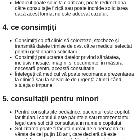
Medicul poate solicita clarificări, poate redirecționa
către consultație fizică sau poate închide solicitarea
dacă acest format nu este adecvat cazului.
4. ce consimțiți
Consimțiți ca off.clinic să colecteze, stocheze și
transmită datele trimise de dvs. către medicul selectat
pentru gestionarea solicitării.
Consimțiți prelucrarea datelor privind sănătatea,
inclusiv mesaje, imagini și documente, în măsura
necesară pentru această consultație.
Înțelegeți că medicul vă poate recomanda prezentarea
la clinică sau la serviciile de urgență atunci când
situația o impune.
5. consultații pentru minori
Pentru consultațiile pediatrice, pacientul este copilul,
iar titularul contului este părintele sau reprezentantul
legal care solicită consultația în numele copilului.
Solicitarea poate fi făcută numai de o persoană cu
vârsta de cel puțin 18 ani, care declară că este